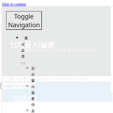
Skip to content
Toggle
Navigation
회
신제품 사실분
사
소
시스템 에어컨 설계, 견적, 시공 및 이전 설치 전문
개
인
사
신제품 사실분
usaircon
2026-01-04T16:06:15+09:00
말
Toggle Navigation
사
업
신제품 사실분
중고제품 사실분
분
중고제품 파실분
야
오