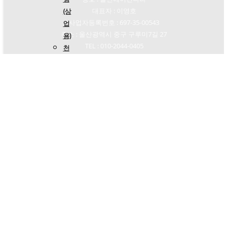
대표자 : 이영호
(상
사업자등록번호 : 697-35-00543
업
주소 : 울산광역시 중구 구루미7길 27
용)
TEL : 010-2044-0405
천
Email : hooya25@naver.com
정
형
(주
Page load link
거
Go to Top
용)
스
탠
드
형
(냉
방)
스
탠
드