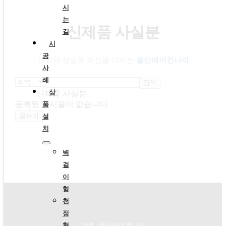
시
는
신제품 사실분
길
시
공
신뢰와 성실로 최선을 다하는
울산에어컨나라
사
례
검색
상
신제품 사실분
품
등록된 게시물이 없습니다
설
글쓰기
치
벽
걸
이
형
천
정
형
상호 : 울산에어컨나라